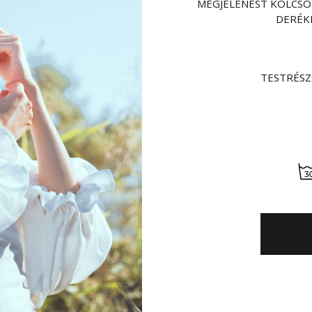
MEGJELENÉST KÖLCSÖN
DERÉK
TESTRÉSZ