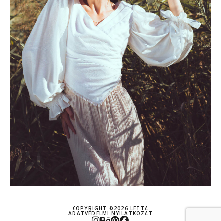
COPYRIGHT ©2026 LETTA
ADATVÉDELMI NYILATKOZAT
INSTAGRAM
BEHANCE
PINTEREST
FACEBOOK