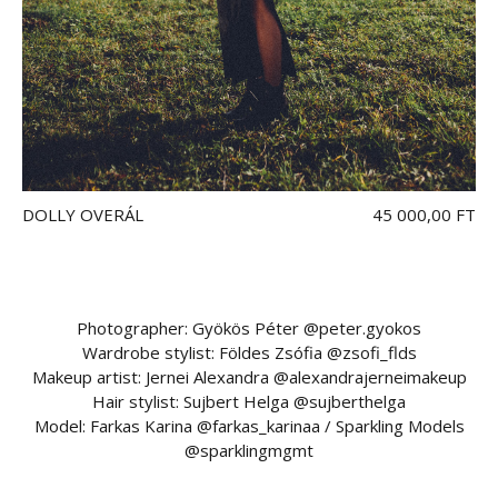
DOLLY OVERÁL
45 000,00 FT
Photographer: Gyökös Péter @peter.gyokos
Wardrobe stylist: Földes Zsófia @zsofi_flds
Makeup artist: Jernei Alexandra @alexandrajerneimakeup
Hair stylist: Sujbert Helga @sujberthelga
Model: Farkas Karina @farkas_karinaa / Sparkling Models
@sparklingmgmt